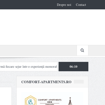
Despre noi
Contact
06:10
 sejur într-o experiență memorabilă
Azuga pariază pe turismul activ și corpo
COMFORT-APARTMENTS.RO