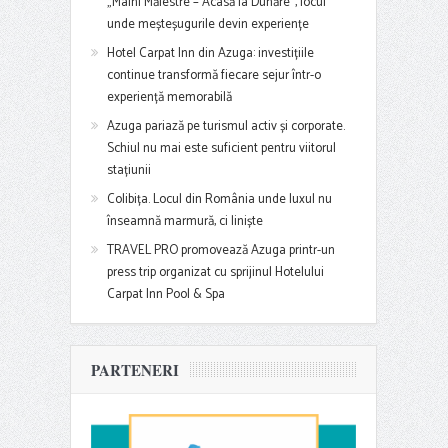
„Mâini Măiestre – Acasă la Dunăre”, locul
unde meșteșugurile devin experiențe
Hotel Carpat Inn din Azuga: investițiile
continue transformă fiecare sejur într-o
experiență memorabilă
Azuga pariază pe turismul activ și corporate.
Schiul nu mai este suficient pentru viitorul
stațiunii
Colibița. Locul din România unde luxul nu
înseamnă marmură, ci liniște
TRAVEL PRO promovează Azuga printr-un
press trip organizat cu sprijinul Hotelului
Carpat Inn Pool & Spa
PARTENERI