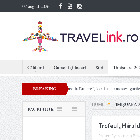
07 august 2026
Călătorii
Oameni și locuri
Știri
Timișoara 20
BREAKING
u viață. „Mâini Măiestre – Acasă la Dunăre”, locul unde meșteșugurile devin expe
NEWS
HOME
TIMIȘOARA 2
FACEBOOK
Trofeul „Mărul d
Posted By:
Nicoleta Bus