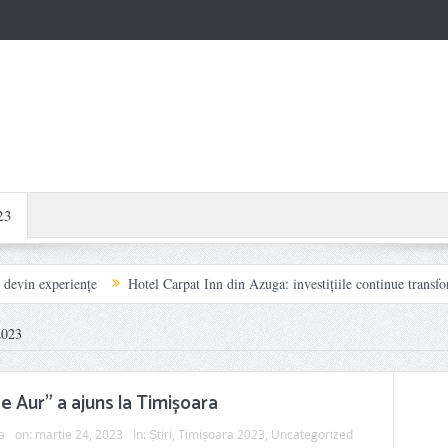
23
riențe
Hotel Carpat Inn din Azuga: investițiile continue transformă fiecare
023
e Aur” a ajuns la Timișoara
a
on:
martie 24, 2023
In:
Știri
,
Timișoara 2023
,
Uncategorized