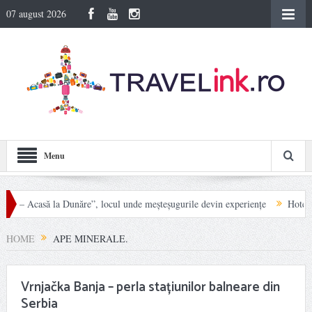
07 august 2026
Menu
e – Acasă la Dunăre”, locul unde meșteșugurile devin experiențe
Hotel Carpa
în Munții Rodnei
HOME
APE MINERALE.
Vrnjačka Banja – perla stațiunilor balneare din
Serbia