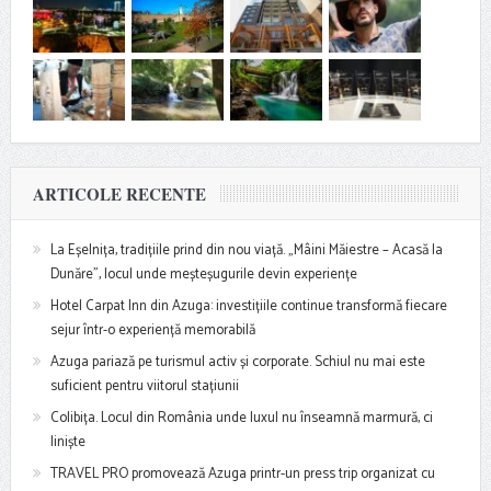
ARTICOLE RECENTE
La Eșelnița, tradițiile prind din nou viață. „Mâini Măiestre – Acasă la
Dunăre”, locul unde meșteșugurile devin experiențe
Hotel Carpat Inn din Azuga: investițiile continue transformă fiecare
sejur într-o experiență memorabilă
Azuga pariază pe turismul activ și corporate. Schiul nu mai este
suficient pentru viitorul stațiunii
Colibița. Locul din România unde luxul nu înseamnă marmură, ci
liniște
TRAVEL PRO promovează Azuga printr-un press trip organizat cu