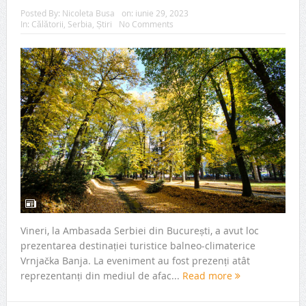
Posted By:
Nicoleta Busa
on:
iunie 29, 2023
In:
Călătorii
,
Serbia
,
Știri
No Comments
Vineri, la Ambasada Serbiei din București, a avut loc
prezentarea destinației turistice balneo-climaterice
Vrnjačka Banja. La eveniment au fost prezenți atât
reprezentanți din mediul de afac...
Read more