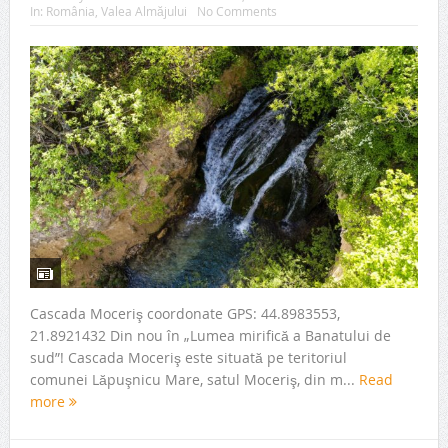
In:
România
,
Valea Almăjului
No Comments
Cascada Moceriş coordonate GPS: 44.8983553,
21.8921432 Din nou în „Lumea mirifică a Banatului de
sud”! Cascada Moceriş este situată pe teritoriul
comunei Lăpuşnicu Mare, satul Moceriş, din m...
Read
more