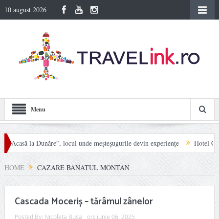
10 august 2026
Menu
 Acasă la Dunăre”, locul unde meșteșugurile devin experiențe
Hotel Carpat I
Munții Rodnei
HOME
CAZARE BANATUL MONTAN
Cascada Moceriș – tărâmul zânelor
Posted By:
Nicoleta Busa
on:
iunie 06, 2025