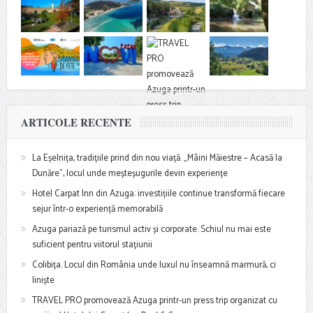
ARTICOLE RECENTE
La Eșelnița, tradițiile prind din nou viață. „Mâini Măiestre – Acasă la
Dunăre”, locul unde meșteșugurile devin experiențe
Hotel Carpat Inn din Azuga: investițiile continue transformă fiecare
sejur într-o experiență memorabilă
Azuga pariază pe turismul activ și corporate. Schiul nu mai este
suficient pentru viitorul stațiunii
Colibița. Locul din România unde luxul nu înseamnă marmură, ci
liniște
TRAVEL PRO promovează Azuga printr-un press trip organizat cu