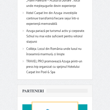
„Mâini Măiestre – Acasă la Dunăre”, locul
unde meșteșugurile devin experiențe
Hotel Carpat Inn din Azuga: investițiile
continue transformă fiecare sejur într-o
experiență memorabilă
Azuga pariază pe turismul activ și corporate.
Schiul nu mai este suficient pentru viitorul
stațiunii
Colibița. Locul din România unde luxul nu
înseamnă marmură, ci liniște
TRAVEL PRO promovează Azuga printr-un
press trip organizat cu sprijinul Hotelului
Carpat Inn Pool & Spa
PARTENERI