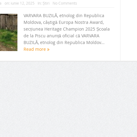
a
on:
iunie 12, 2025
In:
Știri
No Comments
VARVARA BUZILĂ, etnolog din Republica
Moldova, câștigă Europa Nostra Award,
secțiunea Heritage Champion 2025 Școala
de la Piscu anunță oficial că VARVARA
BUZILĂ, etnolog din Republica Moldov...
Read more