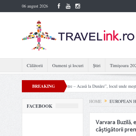
06 august 2026
Călătorii
Oameni și locuri
Știri
Timișoara 20
BREAKING
d din nou viață. „Mâini Măiestre – Acasă la Dunăre”, locul unde meșteșugurile d
NEWS
HOME
EUROPEAN H
FACEBOOK
Varvara Buzilă, 
câștigătorii pr