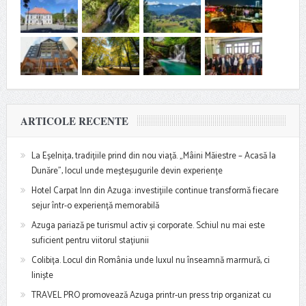
ARTICOLE RECENTE
La Eșelnița, tradițiile prind din nou viață. „Mâini Măiestre – Acasă la
Dunăre”, locul unde meșteșugurile devin experiențe
Hotel Carpat Inn din Azuga: investițiile continue transformă fiecare
sejur într-o experiență memorabilă
Azuga pariază pe turismul activ și corporate. Schiul nu mai este
suficient pentru viitorul stațiunii
Colibița. Locul din România unde luxul nu înseamnă marmură, ci
liniște
TRAVEL PRO promovează Azuga printr-un press trip organizat cu