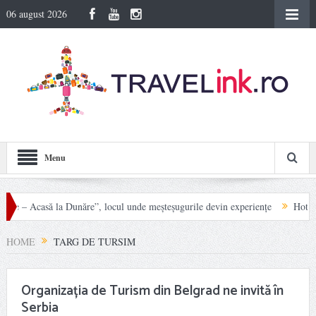
06 august 2026
Menu
re – Acasă la Dunăre”, locul unde meșteșugurile devin experiențe
Hotel Carp
 în Munții Rodnei
HOME
TARG DE TURSIM
Organizația de Turism din Belgrad ne invită în
Serbia