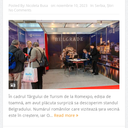
Posted By:
Nicoleta Busa
on:
noiembrie 10, 2023
In:
Serbia
,
Știri
No Comments
În cadrul Târgului de Turism de la Romexpo, ediția de
toamnă, am avut plăcuta surpriză sa descoperim standul
Belgradului. Numărul românilor care vizitează țara vecină
este în creștere, iar O...
Read more