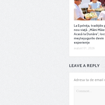
La Eșelnița, tradițiile
nou viață. „Mâini Măie
Acasă la Dunăre”, lo
meșteșugurile devin
experiențe
august 01, 2026
LEAVE A REPLY
Adresa ta de email n