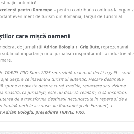
stinație autentică.
xcelență pentru Romexpo
– pentru contribuția continuă la organi
ortant eveniment de turism din România, Târgul de Turism al
știlor care mișcă oamenii
moderat de jurnaliștii
Adrian Boioglu
și
Grig Bute
, reprezentanți
subliniat importanța unui jurnalism inspirator într-o industrie afl
rmare.
le TRAVEL PRO Stars 2025 reprezintă mai mult decât o gală – sunt
rație despre ce înseamnă turismul autentic. Fiecare destinație
ă spune o poveste despre curaj, tradiție, renaștere sau viziune.
a noastră, ca jurnaliști, este nu doar să relatăm, ci să inspirăm.
terea de a transforma destinații necunoscute în repere și de a
n lumină perlele ascunse ale României și ale Europei”, a
at
Adrian Boioglu, președinte TRAVEL PRO
.