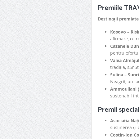
Premiile TRA
Destinații premiate
Kosovo – Risi
afirmare, ce r
Cazanele Dună
pentru efortu
Valea Almăjulu
tradiția, sănă
Sulina – Sunri
Neagră, un lo
Ammouliani (G
sustenabil în
Premii specia
Asociația Naț
susținerea și
Costin-Ion C