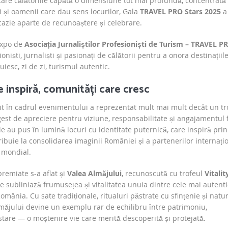
are călătoriile capătă o dimensiune tot mai profundă, concentrată
ții și oamenii care dau sens locurilor, Gala
TRAVEL PRO Stars 2025
a
ocazie aparte de recunoaștere și celebrare.
expo de
Asociația Jurnaliștilor Profesioniști de Turism – TRAVEL P
oniști, jurnaliști și pasionați de călătorii pentru a onora destinațiile
iesc, zi de zi, turismul autentic.
e inspiră, comunități care cresc
it în cadrul evenimentului a reprezentat mult mai mult decât un tr
gest de apreciere pentru viziune, responsabilitate și angajamentul 
iile au pus în lumină locuri cu identitate puternică, care inspiră prin
tribuie la consolidarea imaginii României și a partenerilor internațio
 mondial.
premiate s-a aflat și
Valea Almăjului
, recunoscută cu trofeul
Vitalit
are subliniază frumusețea și vitalitatea unuia dintre cele mai autent
România. Cu sate tradiționale, ritualuri păstrate cu sfințenie și natu
lmăjului devine un exemplu rar de echilibru între patrimoniu,
tare — o moștenire vie care merită descoperită și protejată.