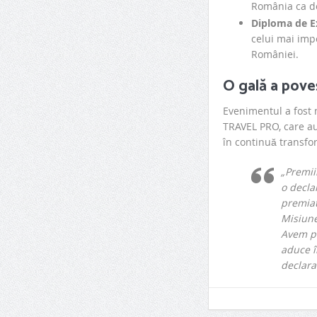
România ca de
Diploma de E
celui mai imp
României.
O gală a pove
Evenimentul a fost 
TRAVEL PRO, care au 
în continuă transfo
„Premii
o decla
premiat
Misiune
Avem pu
aduce î
declar