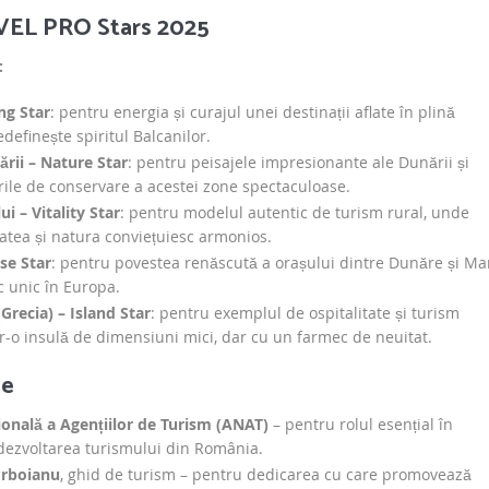
VEL PRO Stars 2025
:
ng Star
: pentru energia și curajul unei destinații aflate în plină
edefinește spiritul Balcanilor.
rii – Nature Star
: pentru peisajele impresionante ale Dunării și
rile de conservare a acestei zone spectaculoase.
i – Vitality Star
: pentru modelul autentic de turism rural, unde
tatea și natura conviețuiesc armonios.
se Star
: pentru povestea renăscută a orașului dintre Dunăre și Ma
c unic în Europa.
recia) – Island Star
: pentru exemplul de ospitalitate și turism
tr-o insulă de dimensiuni mici, dar cu un farmec de neuitat.
le
ională a Agențiilor de Turism (ANAT)
– pentru rolul esențial în
 dezvoltarea turismului din România.
orboianu
, ghid de turism – pentru dedicarea cu care promovează