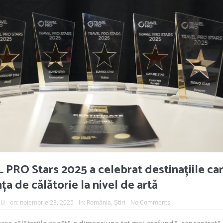
PRO Stars 2025 a celebrat destinațiile ca
a de călătorie la nivel de artă
AU
on:
noiembrie 23, 2025
In:
România
,
Știri
No Comments