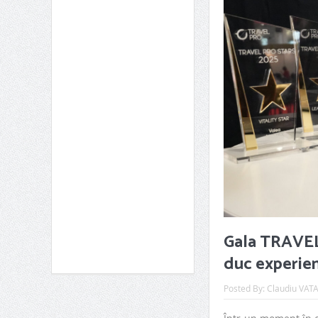
Gala TRAVEL 
duc experienț
Posted By:
Claudiu VAT