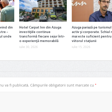
 prind din
Hotel Carpat Inn din Azuga:
Azuga pariază pe turismul
stre –
investițiile continue
activ și corporate. Schiul 
cul unde
transformă fiecare sejur într-
mai este suficient pentru
o experiență memorabilă
viitorul stațiunii
iulie 30, 2026
iulie 15, 2026
*
u va fi publicată.
Câmpurile obligatorii sunt marcate cu