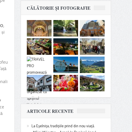
 pe
CĂLĂTORIE ȘI FOTOGRAFIE
RO
,
 și
ofeu
față
nali
y
ice
ARTICOLE RECENTE
ră
La Eșelnița, tradițiile prind din nou viață.