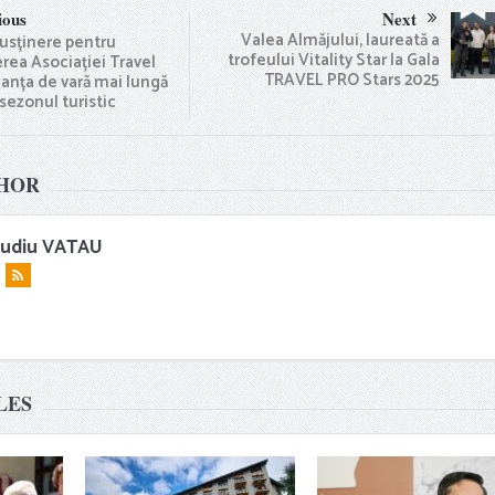
ious
Next
Valea Almăjului, laureată a
susținere pentru
trofeului Vitality Star la Gala
rea Asociației Travel
TRAVEL PRO Stars 2025
canța de vară mai lungă
 sezonul turistic
HOR
audiu VATAU
LES