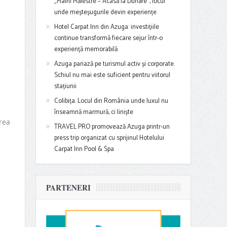
„Mâini Măiestre – Acasă la Dunăre”, locul
unde meșteșugurile devin experiențe
Hotel Carpat Inn din Azuga: investițiile
continue transformă fiecare sejur într-o
experiență memorabilă
Azuga pariază pe turismul activ și corporate.
Schiul nu mai este suficient pentru viitorul
stațiunii
Colibița. Locul din România unde luxul nu
înseamnă marmură, ci liniște
rea
TRAVEL PRO promovează Azuga printr-un
press trip organizat cu sprijinul Hotelului
Carpat Inn Pool & Spa
PARTENERI