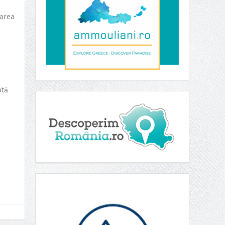
zarea
ată