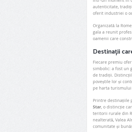
Într-un moment în c
autenticitate, tradi
oferit industriei o 
Organizată la Rom
gala a reunit profesi
oamenii care constru
Destinații car
Fiecare premiu ofer
simbolic: a fost un 
de tradiții. Distincț
poveștile lor și con
pe harta turismului
Printre destinațiile 
Star
, o distincție c
teritorii rurale din 
nealterată, Valea A
comunitate și bunăs