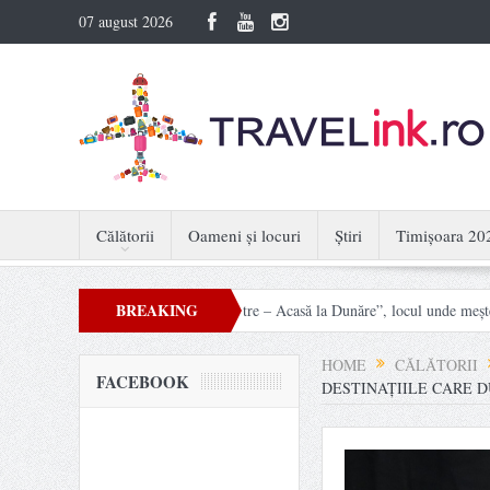
07 august 2026
Călătorii
Oameni și locuri
Știri
Timișoara 20
BREAKING
din nou viață. „Mâini Măiestre – Acasă la Dunăre”, locul unde meșteșugurile dev
NEWS
HOME
CĂLĂTORII
FACEBOOK
DESTINAȚIILE CARE D