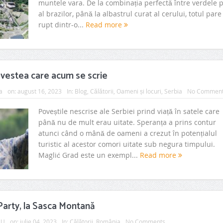
muntele vara. De la combinația perfectă între verdele 
al brazilor, până la albastrul curat al cerului, totul pare
rupt dintr-o...
Read more
ovestea care acum se scrie
a
on:
august 16, 2023
In:
Blog
,
Călătorii
,
Oameni și locuri
,
Serbia
No Commen
Poveștile nescrise ale Serbiei prind viață în satele care
până nu de mult erau uitate. Speranța a prins contur
atunci când o mână de oameni a crezut în potențialul
turistic al acestor comori uitate sub negura timpului.
Maglić Grad este un exempl...
Read more
arty, la Sasca Montană
AU
on:
iulie 04, 2023
In:
Călătorii
,
România
No Comments