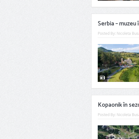
Serbia – muzeu î
Posted By:
Nicoleta Bus
Kopaonik în sez
Posted By:
Nicoleta Bus