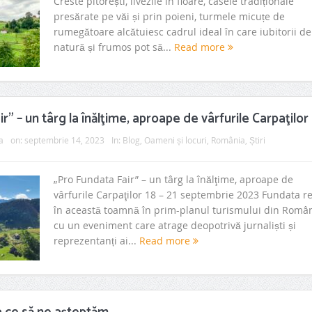
Creste pitorești, livezile în floare, casele tradiționale
presărate pe văi și prin poieni, turmele micuțe de
rumegătoare alcătuiesc cadrul ideal în care iubitorii de
natură și frumos pot să...
Read more
r” – un târg la înălţime, aproape de vârfurile Carpaţilor
a
on:
septembrie 14, 2023
In:
Blog
,
Oameni și locuri
,
România
,
Știri
„Pro Fundata Fair” – un târg la înălţime, aproape de
vârfurile Carpaţilor 18 – 21 septembrie 2023 Fundata r
în această toamnă în prim-planul turismului din Româ
cu un eveniment care atrage deopotrivă jurnaliști și
reprezentanți ai...
Read more