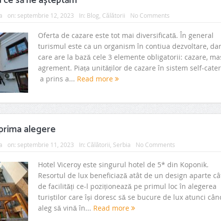
la ce să ne așteptăm
a
on:
septembrie 12, 2023
In:
Blog
,
Călătorii
No Comments
Oferta de cazare este tot mai diversificată. În general
turismul este ca un organism în contiua dezvoltare, da
care are la bază cele 3 elemente obligatorii: cazare, ma
agrement. Piața unităților de cazare în sistem self-cate
a prins a...
Read more
 prima alegere
a
on:
septembrie 11, 2023
In:
Călătorii
,
Serbia
No Comments
Hotel Viceroy este singurul hotel de 5* din Koponik.
Resortul de lux beneficiază atât de un design aparte cât
de facilități ce-l poziționează pe primul loc în alegerea
turiștilor care își doresc să se bucure de lux atunci cân
aleg să vină în...
Read more