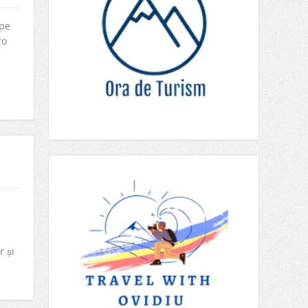
 pe
ro
r și