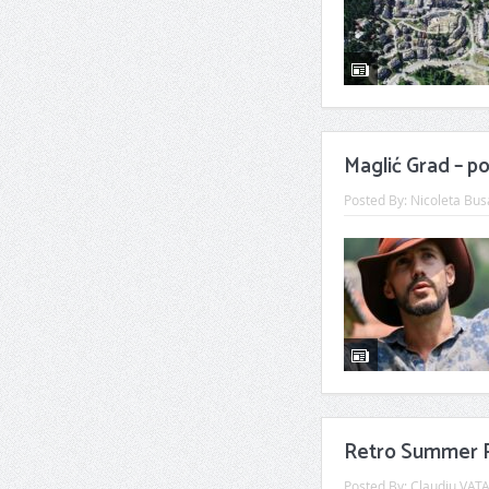
Maglić Grad – p
Posted By:
Nicoleta Bus
Retro Summer P
Posted By:
Claudiu VAT