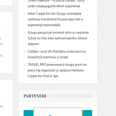
„Mâini Măiestre – Acasă la Dunăre”, locul
unde meșteșugurile devin experiențe
Hotel Carpat Inn din Azuga: investițiile
continue transformă fiecare sejur într-o
experiență memorabilă
Azuga pariază pe turismul activ și corporate.
i.
Schiul nu mai este suficient pentru viitorul
ie
stațiunii
Colibița. Locul din România unde luxul nu
se
înseamnă marmură, ci liniște
TRAVEL PRO promovează Azuga printr-un
press trip organizat cu sprijinul Hotelului
Carpat Inn Pool & Spa
PARTENERI
te