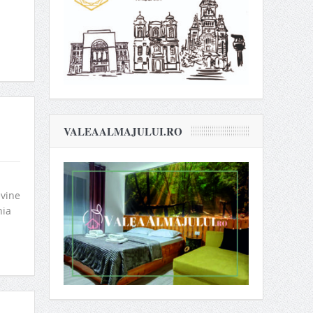
VALEAALMAJULUI.RO
evine
nia