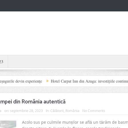
23
vin experiențe
Hotel Carpat Inn din Azuga: investițiile continue transformă
âmpei din România autentică
a
on:
septembrie 28, 2023
In:
Călătorii
,
România
No Comments
Acolo sus pe culmile munților se află un tărâm de basm