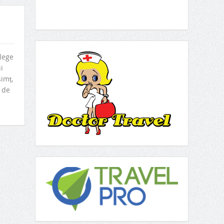
elege
i
imț,
 de