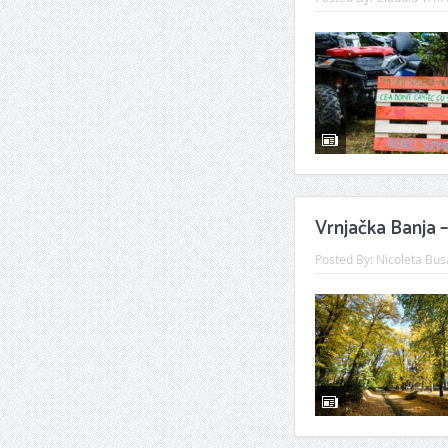
Vrnjačka Banja –
Posted By:
Nicoleta Bus