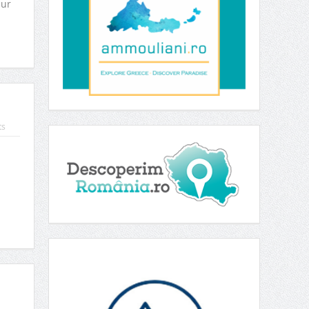
pur
ts