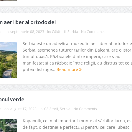
n aer liber al ortodoxiei
a
on:
septembrie 08, 2023
In:
Călătorii
,
Serbia
No Comments
Serbia este un adevărat muzeu în aer liber al ortodoxie
Serbia, asemenea tuturor țărilor din Balcani, are o istor
tumultuoasă. Războaiele dintre imperii, care s-au
manifestat și ca războaie între religii, au distrus tot ce 
putea distruge...
Read more
onul verde
a
on:
august 17, 2023
In:
Călătorii
,
Serbia
No Comments
Kopaonik, cel mai important munte al sârbilor iarna, es
de fapt, o destinație perfectă și pentru cei care iubesc