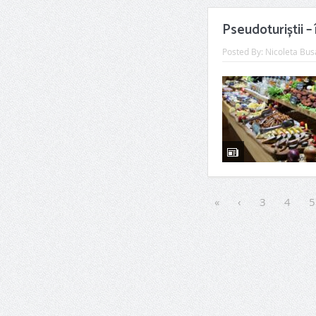
Pseudoturiștii –
Posted By:
Nicoleta Bus
«
‹
3
4
5