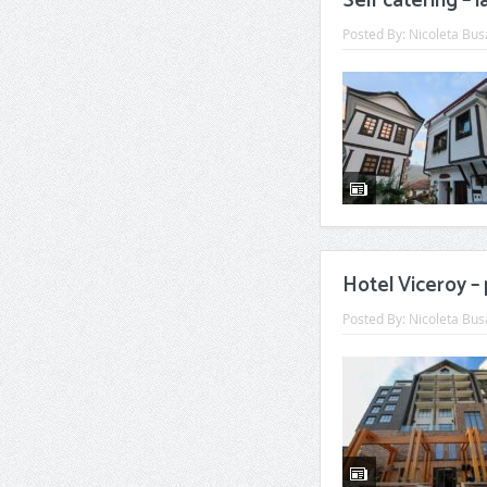
Self catering – 
Posted By:
Nicoleta Bus
Hotel Viceroy –
Posted By:
Nicoleta Bus