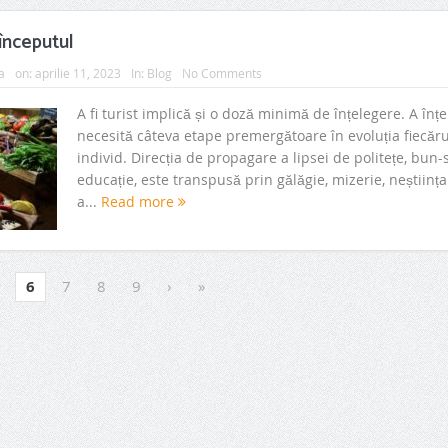
 începutul
a
on:
aprilie 11, 2023
In:
Blog
No Comments
A fi turist implică și o doză minimă de înțelegere. A înț
necesită câteva etape premergătoare în evoluția fiecăru
individ. Direcția de propagare a lipsei de politețe, bun-s
educație, este transpusă prin gălăgie, mizerie, neștiința
a...
Read more
6
7
8
9
›
»