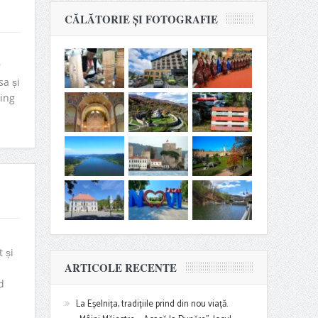
CĂLĂTORIE ȘI FOTOGRAFIE
r
sa și
ring
 și
ARTICOLE RECENTE
d
La Eșelnița, tradițiile prind din nou viață.