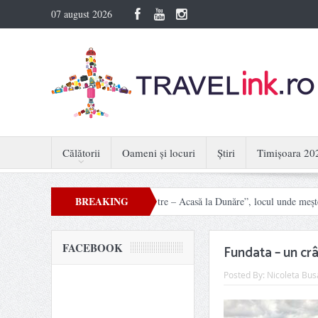
07 august 2026
Călătorii
Oameni și locuri
Știri
Timișoara 20
BREAKING
d din nou viață. „Mâini Măiestre – Acasă la Dunăre”, locul unde meșteșugurile de
NEWS
FACEBOOK
Fundata – un cr
Posted By:
Nicoleta Bus