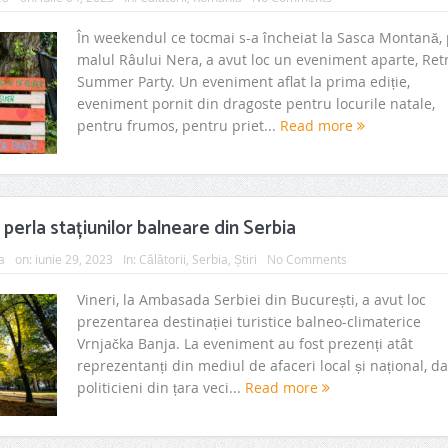
În weekendul ce tocmai s-a încheiat la Sasca Montană,
malul Râului Nera, a avut loc un eveniment aparte, Ret
Summer Party. Un eveniment aflat la prima ediție,
eveniment pornit din dragoste pentru locurile natale,
pentru frumos, pentru priet...
Read more
 perla stațiunilor balneare din Serbia
a
on:
iunie 29, 2023
In:
Călătorii
,
Serbia
,
Știri
No Comments
Vineri, la Ambasada Serbiei din București, a avut loc
prezentarea destinației turistice balneo-climaterice
Vrnjačka Banja. La eveniment au fost prezenți atât
reprezentanți din mediul de afaceri local și național, da
politicieni din țara veci...
Read more