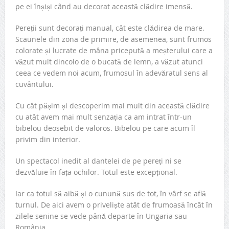
pe ei înșiși când au decorat această clădire imensă.
Pereții sunt decorați manual, cât este clădirea de mare.
Scaunele din zona de primire, de asemenea, sunt frumos
colorate și lucrate de mâna pricepută a meșterului care a
văzut mult dincolo de o bucată de lemn, a văzut atunci
ceea ce vedem noi acum, frumosul în adevăratul sens al
cuvântului.
Cu cât pășim și descoperim mai mult din această clădire
cu atât avem mai mult senzația ca am intrat într-un
bibelou deosebit de valoros. Bibelou pe care acum îl
privim din interior.
Un spectacol inedit al dantelei de pe pereți ni se
dezvăluie în fața ochilor. Totul este excepțional.
Iar ca totul să aibă și o cunună sus de tot, în vârf se află
turnul. De aici avem o priveliște atât de frumoasă încât în
zilele senine se vede până departe în Ungaria sau
România.