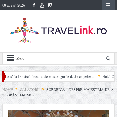
08 august 2026
Menu
ă la Dunăre”, locul unde meșteșugurile devin experiențe
Hotel Carpat Inn di
i Rodnei
HOME
CĂLĂTORII
SUBORICA – DESPRE MĂIESTRIA DE A
ZUGRĂVI FRUMOS