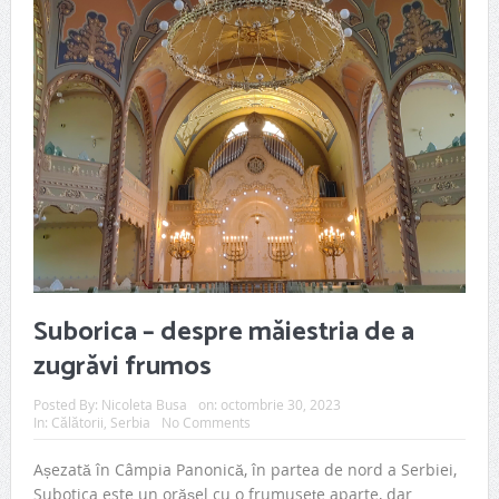
Suborica – despre măiestria de a
zugrăvi frumos
Posted By:
Nicoleta Busa
on:
octombrie 30, 2023
In:
Călătorii
,
Serbia
No Comments
Așezată în Câmpia Panonică, în partea de nord a Serbiei,
Subotica este un orășel cu o frumusețe aparte, dar