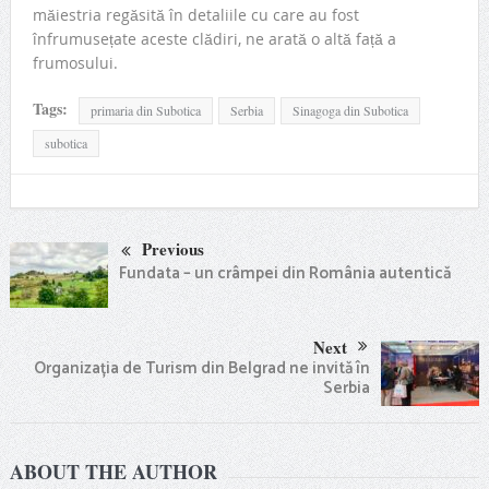
măiestria regăsită în detaliile cu care au fost
înfrumusețate aceste clădiri, ne arată o altă față a
frumosului.
Tags:
primaria din Subotica
Serbia
Sinagoga din Subotica
subotica
Previous
Fundata – un crâmpei din România autentică
Next
Organizația de Turism din Belgrad ne invită în
Serbia
ABOUT THE AUTHOR