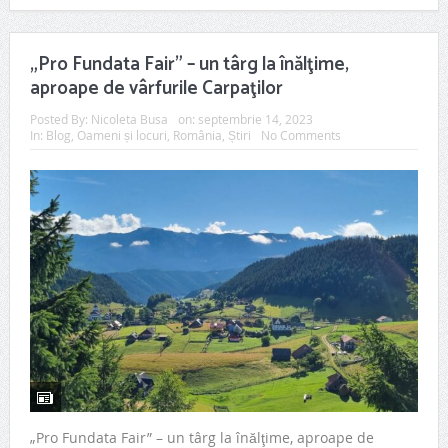
„Pro Fundata Fair” – un târg la înălţime,
aproape de vârfurile Carpaţilor
Posted By:
Nicoleta Busa
on:
septembrie 14, 2023
In:
Blog
,
Oameni și locuri
,
România
,
Știri
No Comments
„Pro Fundata Fair” – un târg la înălţime, aproape de