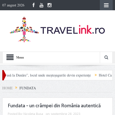
07 august 2026
Menu
asă la Dunăre”, locul unde meșteșugurile devin experiențe
Hotel Carpat Inn 
ții Rodnei
HOME
FUNDATA
Fundata – un crâmpei din România autentică
Posted By:
Nicoleta Busa
on:
septembrie 28, 2023