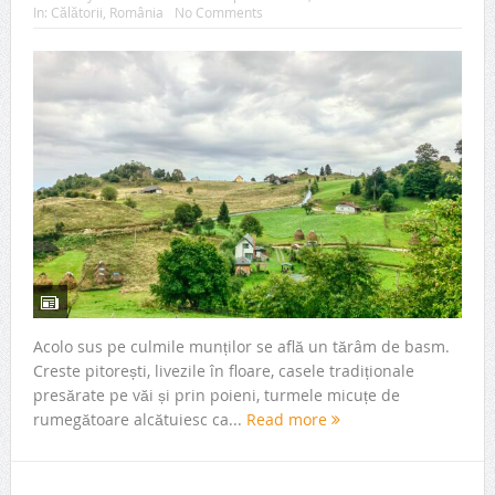
In:
Călătorii
,
România
No Comments
Acolo sus pe culmile munților se află un tărâm de basm.
Creste pitorești, livezile în floare, casele tradiționale
presărate pe văi și prin poieni, turmele micuțe de
rumegătoare alcătuiesc ca...
Read more