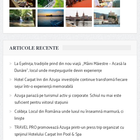
ARTICOLE RECENTE
La Eșelnița, tradițiile prind din nou viață. „Mâini Măiestre – Acasă la
Dunăre”, locul unde meșteșugurile devin experiențe
Hotel Carpat Inn din Azuga: investițiile continue transformă fiecare
sejur într-o experiență memorabilă
Azuga pariază pe turismul activ și corporate. Schiul nu mai este
suficient pentru viitorul stațiunii
Colibița. Locul din România unde luxul nu înseamnă marmură, ci
liniște
TRAVEL PRO promovează Azuga printr-un press trip organizat cu
sprijinul Hotelului Carpat Inn Pool & Spa