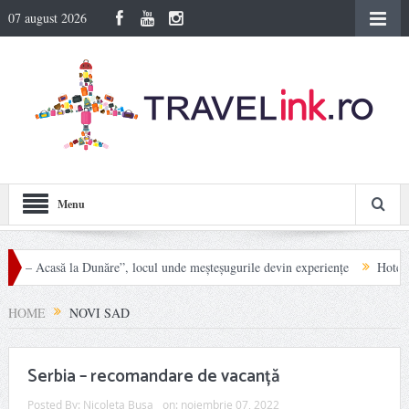
07 august 2026
Menu
 – Acasă la Dunăre”, locul unde meșteșugurile devin experiențe
Hotel Carpat
în Munții Rodnei
HOME
NOVI SAD
Serbia – recomandare de vacanță
Posted By:
Nicoleta Busa
on:
noiembrie 07, 2022