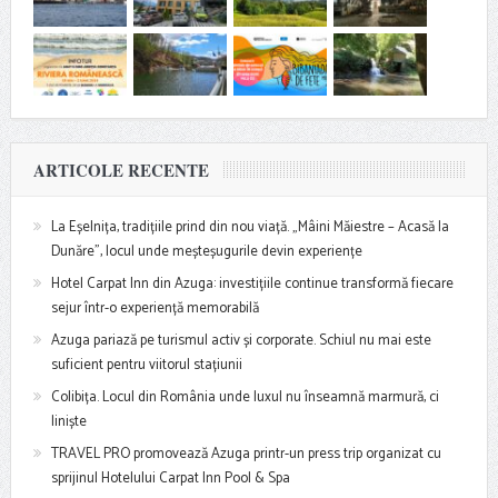
ARTICOLE RECENTE
La Eșelnița, tradițiile prind din nou viață. „Mâini Măiestre – Acasă la
Dunăre”, locul unde meșteșugurile devin experiențe
Hotel Carpat Inn din Azuga: investițiile continue transformă fiecare
sejur într-o experiență memorabilă
Azuga pariază pe turismul activ și corporate. Schiul nu mai este
suficient pentru viitorul stațiunii
Colibița. Locul din România unde luxul nu înseamnă marmură, ci
liniște
TRAVEL PRO promovează Azuga printr-un press trip organizat cu
sprijinul Hotelului Carpat Inn Pool & Spa