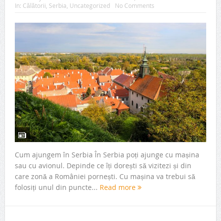
In:
Călătorii
,
Serbia
,
Uncategorized
No Comments
Cum ajungem în Serbia În Serbia poți ajunge cu mașina
sau cu avionul. Depinde ce îți dorești să vizitezi și din
care zonă a României pornești. Cu mașina va trebui să
folosiți unul din puncte...
Read more