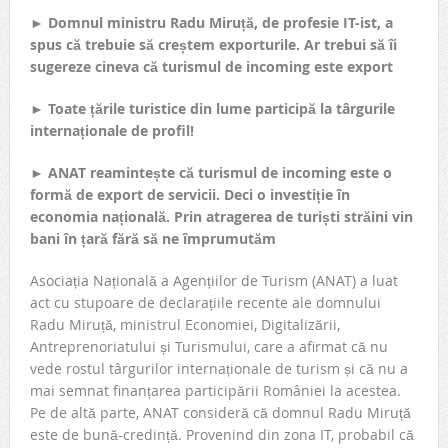
►
Domnul ministru Radu Miruță, de profesie IT-ist, a
spus că trebuie să creștem exporturile. Ar trebui să îi
sugereze cineva că turismul de incoming este export
►
Toate țările turistice din lume participă la târgurile
internaționale de profil!
►
ANAT reamintește că turismul de incoming este o
formă de export de servicii. Deci o investiție în
economia națională. Prin atragerea de turiști străini vin
bani în țară fără să ne împrumutăm
Asociația Națională a Agențiilor de Turism (ANAT) a luat
act cu stupoare de declarațiile recente ale domnului
Radu Miruță, ministrul Economiei, Digitalizării,
Antreprenoriatului și Turismului, care a afirmat că nu
vede rostul târgurilor internaționale de turism și că nu a
mai semnat finanțarea participării României la acestea.
Pe de altă parte, ANAT consideră că domnul Radu Miruță
este de bună-credință. Provenind din zona IT, probabil că