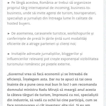
► Pe lângă acestea, România ar trebui să organizeze
propriul târg internațional de incoming, business-to-
business, unde să invite agenți de turism, touroperatori,
specialiști și jurnaliști din întreaga lume în calitate de
hosted buyers.
► De asemenea, caravanele turistice, workshopurile și
conferințele de presă în țările țintă sunt modalități
eficiente de a atrage parteneri și clienți noi;
► Invitațiile adresate jurnaliștilor, bloggerilor și
influencerilor relevanți pot crește exponențial vizibilitatea
turismului românesc pe piețele externe.
„Guvernul vrea să facă economii și se întreabă de
eficiență. Înțelegem asta. Dar nu te apuci să tai ceva
înainte de a pune ceva mai bun în loc! I-am recomanda
domnului ministru Radu Miruță să meargă anul acesta
la câteva târguri de turism, împreună cu noi, specialiștii
din industrie, să vadă cu ochii lui cine participă, cum se
face promovarea și cât investesc alte țări.
Și eu am