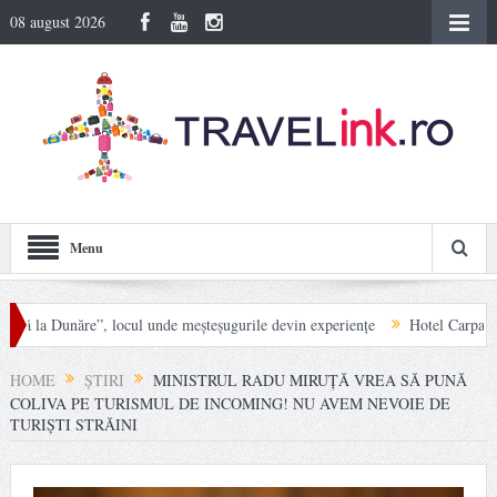
08 august 2026
Menu
unăre”, locul unde meșteșugurile devin experiențe
Hotel Carpat Inn din Azug
nei
HOME
ȘTIRI
MINISTRUL RADU MIRUȚĂ VREA SĂ PUNĂ
COLIVA PE TURISMUL DE INCOMING! NU AVEM NEVOIE DE
TURIȘTI STRĂINI