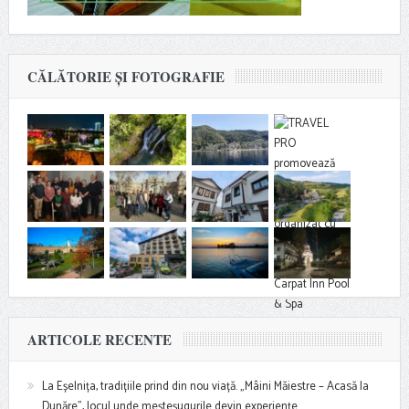
CĂLĂTORIE ȘI FOTOGRAFIE
ARTICOLE RECENTE
La Eșelnița, tradițiile prind din nou viață. „Mâini Măiestre – Acasă la
Dunăre”, locul unde meșteșugurile devin experiențe