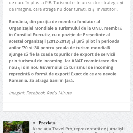
de euro în plus la PIB. Turismul este un sector strategic și
de imagine, care atrage nu doar turiști, ci și investitori.
România, din poziția de membru fondator al
Organizației Mondiale a Turismului de la ONU, membră
în Consiliul Executiv, cu o poziție de Președinte al
acestei organizații (2012-2013) și țară pilot în perioada
anilor ’70 și ‘80 pentru școala de turism mondială
ajunge să fie la coada topurilor de export de servicii
prin turismul de incoming. Iar ANAT reamintește din
nou și din nou Guvernului că turismul de incoming
reprezintă o formă de export! Exact de ce are nevoie
România. Să atragă bani în țară.
Imagini: Facebook, Radu Miruta
Previous
Asociația Travel Pro, reprezentată de jurnaliști