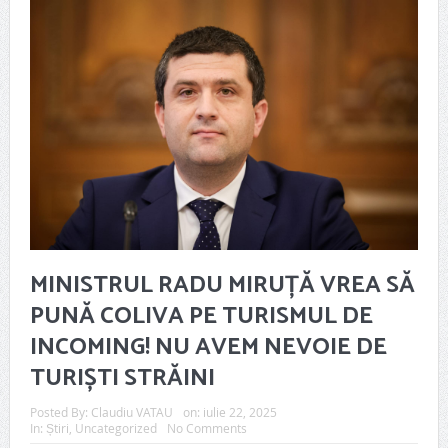
MINISTRUL RADU MIRUȚĂ VREA SĂ
PUNĂ COLIVA PE TURISMUL DE
INCOMING! NU AVEM NEVOIE DE
TURIȘTI STRĂINI
Posted By:
Claudiu VATAU
on:
iulie 22, 2025
In:
Știri
,
Uncategorized
No Comments