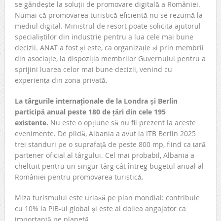
se gândește la soluții de promovare digitală a României.
Numai că promovarea turistică eficientă nu se rezumă la
mediul digital. Ministrul de resort poate solicita ajutorul
specialiștilor din industrie pentru a lua cele mai bune
decizii. ANAT a fost și este, ca organizație și prin membrii
din asociație, la dispoziția membrilor Guvernului pentru a
sprijini luarea celor mai bune decizii, venind cu
experiența din zona privată.
La târgurile internaționale de la Londra și Berlin
participă anual peste 180 de țări din cele 195
existente.
Nu este o opțiune să nu fii prezent la aceste
evenimente. De pildă, Albania a avut la ITB Berlin 2025
trei standuri pe o suprafață de peste 800 mp, fiind ca țară
partener oficial al târgului. Cel mai probabil, Albania a
cheltuit pentru un singur târg cât întreg bugetul anual al
României pentru promovarea turistică.
Miza turismului este uriașă pe plan mondial: contribuie
cu 10% la PIB-ul global și este al doilea angajator ca
importanță pe planetă.