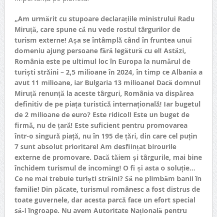
„Am urmărit cu stupoare declarațiile ministrului Radu
Miruță, care spune că nu vede rostul târgurilor de
turism externe! Așa se întâmplă când în fruntea unui
domeniu ajung persoane fără legătură cu el! Astăzi,
România este pe ultimul loc în Europa la numărul de
turiști străini – 2,5 milioane în 2024, în timp ce Albania a
avut 11 milioane, iar Bulgaria 13 milioane! Dacă domnul
Miruță renunță la aceste târguri, România va dispărea
definitiv de pe piața turistică internațională! Iar bugetul
de 2 milioane de euro? Este ridicol! Este un buget de
firmă, nu de țară! Este suficient pentru promovarea
într-o singură piață, nu în 195 de țări, din care cel puțin
7 sunt absolut prioritare! Am desființat birourile
externe de promovare. Dacă tăiem și târgurile, mai bine
închidem turismul de incoming! O fi și asta o soluție…
Ce ne mai trebuie turiști străini? Să ne plimbăm banii în
familie! Din păcate, turismul românesc a fost distrus de
toate guvernele, dar acesta parcă face un efort special
să-l îngroape. Nu avem Autoritate Națională pentru