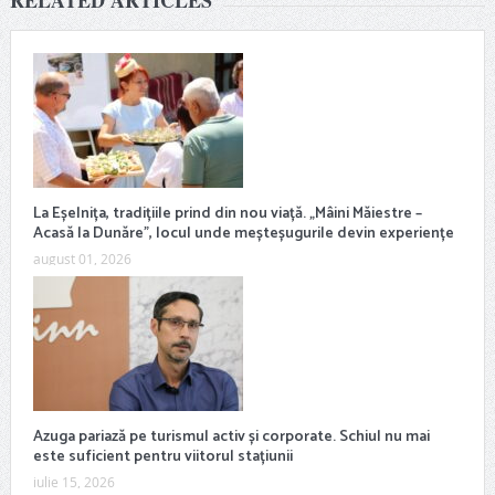
La Eșelnița, tradițiile prind din nou viață. „Mâini Măiestre –
Acasă la Dunăre”, locul unde meșteșugurile devin experiențe
august 01, 2026
Azuga pariază pe turismul activ și corporate. Schiul nu mai
este suficient pentru viitorul stațiunii
iulie 15, 2026