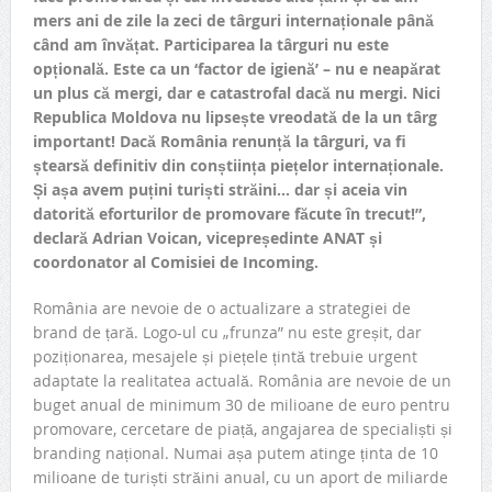
mers ani de zile la zeci de târguri internaționale până
când am învățat.
Participarea la târguri nu este
opțională. Este ca un ‘factor de igienă’ – nu e neapărat
un plus că mergi, dar e catastrofal dacă nu mergi. Nici
Republica Moldova nu lipsește vreodată de la un târg
important! Dacă România renunță la târguri, va fi
ștearsă definitiv din conștiința piețelor internaționale.
Și așa avem puțini turiști străini… dar și aceia vin
datorită eforturilor de promovare făcute în trecut!”,
declară Adrian Voican, vicepreședinte ANAT și
coordonator al Comisiei de Incoming.
România are nevoie de o actualizare a strategiei de
brand de țară. Logo-ul cu „frunza” nu este greșit, dar
poziționarea, mesajele și piețele țintă trebuie urgent
adaptate la realitatea actuală. România are nevoie de un
buget anual de minimum 30 de milioane de euro pentru
promovare, cercetare de piață, angajarea de specialiști și
branding național. Numai așa putem atinge ținta de 10
milioane de turiști străini anual, cu un aport de miliarde