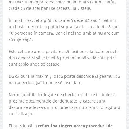
mai văzut (manjoritatea chiar nu au mai văzut nici atât),
crede că de acei bani se cazează la 7 stele.
În mod firesc, el a plătit o cameră decentă sau 1 pat într-
un hostel decent cu paturi supraetajate, cu alte 6 – 8 sau
10 persoane în cameră. Dar el nefiind umblat nu are cum
să înțeleagă.
Este cel care are capacitatea să facă poze la toate prizele
din cameră și să le trimită prietenilor să vadă câte prize
sunt acolo unde se cazase.
Dă căldura la maxim și dacă poate deschide și geamul, că
nah „needucația” trebuie să lase dâre.
Nemulțumirile lor legate de check-in și de ce trebuie să
prezinte documentele de identitate la cazare sunt
desprinse adesea dintr-o lume care nu are nici o legătură
cu civilizația.
Ei nu știu că la
refuzul sau îngreunarea procedurii de