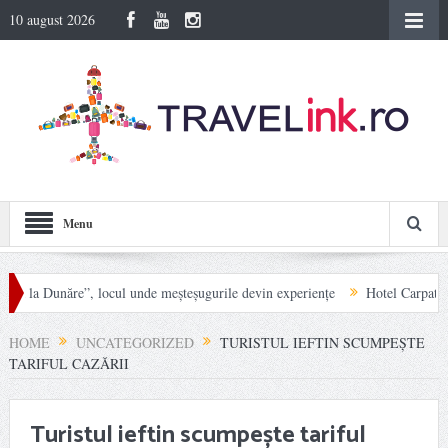
10 august 2026
Menu
unăre”, locul unde meșteșugurile devin experiențe
Hotel Carpat Inn din Azug
nei
HOME
UNCATEGORIZED
TURISTUL IEFTIN SCUMPEȘTE
TARIFUL CAZĂRII
Turistul ieftin scumpește tariful