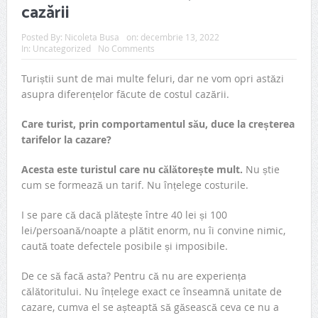
cazării
Posted By:
Nicoleta Busa
on:
decembrie 13, 2022
In:
Uncategorized
No Comments
Turiștii sunt de mai multe feluri, dar ne vom opri astăzi
asupra diferențelor făcute de costul cazării.
Care turist, prin comportamentul său, duce la creșterea
tarifelor la cazare?
Acesta este turistul care nu călătorește mult.
Nu știe
cum se formează un tarif. Nu înțelege costurile.
I se pare că dacă plătește între 40 lei și 100
lei/persoană/noapte a plătit enorm, nu îi convine nimic,
caută toate defectele posibile și imposibile.
De ce să facă asta? Pentru că nu are experiența
călătoritului. Nu înțelege exact ce înseamnă unitate de
cazare, cumva el se așteaptă să găsească ceva ce nu a