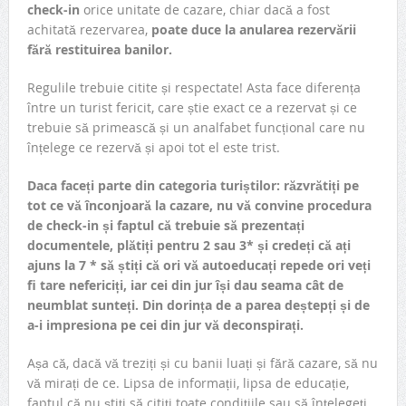
check-in
orice unitate de cazare, chiar dacă a fost
achitată rezervarea,
poate duce la anularea rezervării
fără restituirea banilor.
Regulile trebuie citite și respectate! Asta face diferența
între un turist fericit, care știe exact ce a rezervat și ce
trebuie să primească și un analfabet funcțional care nu
înțelege ce rezervă și apoi tot el este trist.
Daca faceți parte din categoria turiștilor: răzvrătiți pe
tot ce vă înconjoară la cazare, nu vă convine procedura
de check-in și faptul că trebuie să prezentați
documentele, plătiți pentru 2 sau 3* și credeți că ați
ajuns la 7 * să știți că ori vă autoeducați repede ori veți
fi tare nefericiți, iar cei din jur își dau seama cât de
neumblat sunteți. Din dorința de a parea deștepți și de
a-i impresiona pe cei din jur vă deconspirați.
Așa că, dacă vă treziți și cu banii luați și fără cazare, să nu
vă mirați de ce. Lipsa de informații, lipsa de educație,
faptul că nu știți să citiți toate condițiile sau să înțelegeți