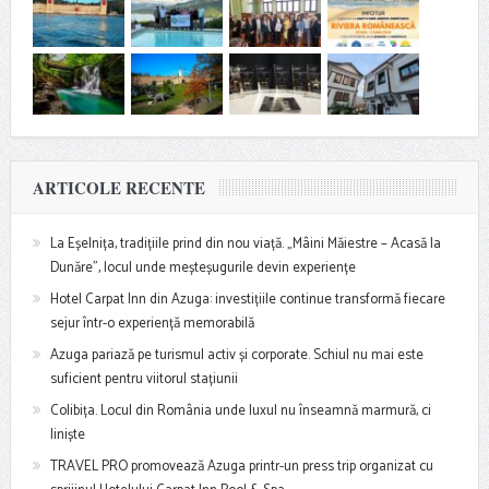
ARTICOLE RECENTE
La Eșelnița, tradițiile prind din nou viață. „Mâini Măiestre – Acasă la
Dunăre”, locul unde meșteșugurile devin experiențe
Hotel Carpat Inn din Azuga: investițiile continue transformă fiecare
sejur într-o experiență memorabilă
Azuga pariază pe turismul activ și corporate. Schiul nu mai este
suficient pentru viitorul stațiunii
Colibița. Locul din România unde luxul nu înseamnă marmură, ci
liniște
TRAVEL PRO promovează Azuga printr-un press trip organizat cu