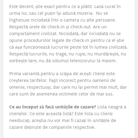
Este decent, știe exact pentru ce a plătit. Lasă curat în
urma lui, sau cel puțin își adună mizeria. Nu se
înghesuie niciodată într-o camera cu alte persoane.
Respectă orele de check-in și check-out. Are un
comportament civilizat. Niciodată, dar niciodată nu se
opune proceduriilor legale de check-in pentru ca el știe
că așa funcționează lucrurile peste tot în lumea civilizată.
Respectă lucrurile, nu trage, nu rupe, nu murdărește, nu
vorbește tare, nu dă volumul televizorului la maxim.
Prima variantă pentru a scăpa de acești clienți este
creșterea tarifelor. Fapt incorect pentru oamenii de
omenie, respectuoși, dar care nu își permit mai mult, dar
care sunt de asemenea victimele celor de mai sus.
Ce au început să facă unitățile de cazare?
Lista neagră a
clienților. Ce este această listă? Este lista cu clienți
needucați, aceștia nu vor mai fi cazați în unitățile de
cazare deținute de companiile respective.