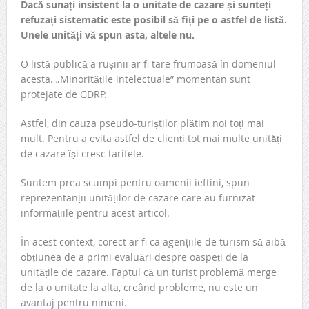
Dacă sunați insistent la o unitate de cazare și sunteți
refuzați sistematic este posibil să fiți pe o astfel de listă.
Unele unități vă spun asta, altele nu.
O listă publică a rușinii ar fi tare frumoasă în domeniul
acesta. „Minoritățile intelectuale” momentan sunt
protejate de GDRP.
Astfel, din cauza pseudo-turiștilor plătim noi toți mai
mult. Pentru a evita astfel de clienți tot mai multe unități
de cazare își cresc tarifele.
Suntem prea scumpi pentru oamenii ieftini, spun
reprezentanții unităților de cazare care au furnizat
informațiile pentru acest articol.
În acest context, corect ar fi ca agențiile de turism să aibă
obțiunea de a primi evaluări despre oaspeți de la
unitățile de cazare. Faptul că un turist problemă merge
de la o unitate la alta, creând probleme, nu este un
avantaj pentru nimeni.